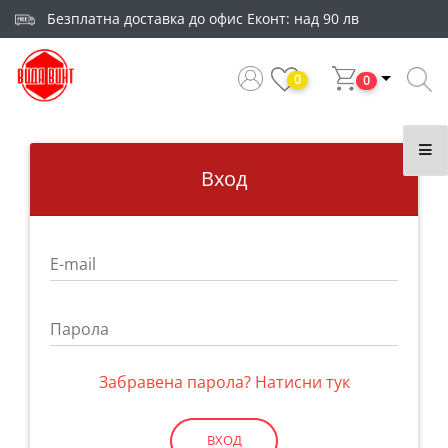
Безплатна доставка до офис Еконт: над 90 лв
0
0
Вход
E-mail
Парола
Забравена парола? Натисни тук
ВХОД