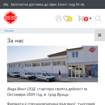
Безплатна доставка до офис Еконт: над 90 лв
0
0
Начало
За нас
Вида-Винт ООД
стартира своята дейност м.
Октомври 2009 год. в град Враца.
Фирмата е специализирана във внос, търговия