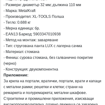
- Размери: диаметър 32 мм; дължина 110 мм
- Марка: MetalKraft
- Производител: XL-TOOLS Полша
- Тегло: 0.688 кг
- Мерна единица: бр.
- EAN13 Баркод: 5903347010938
- Метод на монтаж: заваряване
- Тип: стругована панта LUX с лагерна сачма
- Материал: стомана
- Финиш: сурова стомана, без галванично покритие
(черно)
- Конструкция: двукомпонентна
Приложение:
За крила на портали, вратички, портали, врати и капаци
с метални рамки; решетки и клетки; страни на
ремаркета и полуремаркета; метални шкафове.
Строителни и промишлени приложения, изискващи
високопроизводителна, плавно движеща се заварена