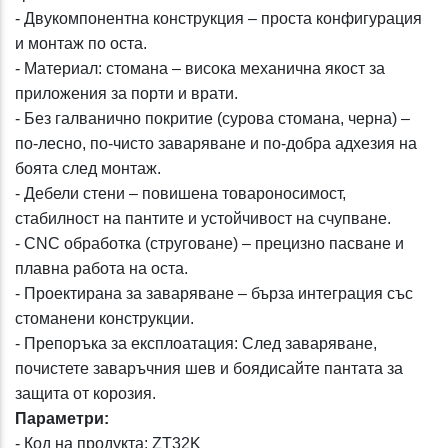
- Двукомпонентна конструкция – проста конфигурация
и монтаж по оста.
- Материал: стомана – висока механична якост за
приложения за порти и врати.
- Без галванично покритие (сурова стомана, черна) –
по-лесно, по-чисто заваряване и по-добра адхезия на
боята след монтаж.
- Дебели стени – повишена товароносимост,
стабилност на пантите и устойчивост на счупване.
- CNC обработка (струговане) – прецизно пасване и
плавна работа на оста.
- Проектирана за заваряване – бърза интеграция със
стоманени конструкции.
- Препоръка за експлоатация: След заваряване,
почистете заваръчния шев и боядисайте пантата за
защита от корозия.
Параметри:
- Код на продукта: ZT32K