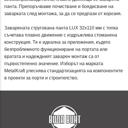
панта. Препоръчваме почистване и боядисване на
заварката след монтажа, за да се предпази от корозия.
Заварената стругована панта LUX 32x110 мм с топка
съчетава плавно движение с издръжлива стоманена
конструкция. Тя е идеална за приложения, където
безпроблемното функциониране на портата или
вратата и надеждният заварен монтаж са от
първостепенно значение. Изборът на марката
MetalKraft улеснява стандартизацията на компонентите
в проекти за порти и строителство.