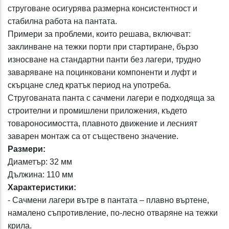
струговане осигурява размерна консистентност и
стабилна работа на пантата.
Примери за проблеми, които решава, включват:
заклинване на тежки порти при стартиране, бързо
износване на стандартни панти без лагери, трудно
заваряване на поцинковани компоненти и луфт и
скърцане след кратък период на употреба.
Стругованата панта с сачмени лагери е подходяща за
строителни и промишлени приложения, където
товароносимостта, плавното движение и лесният
заварен монтаж са от съществено значение.
Размери:
Диаметър: 32 мм
Дължина: 110 мм
Характеристики:
- Сачмени лагери вътре в пантата – плавно въртене,
намалено съпротивление, по-лесно отваряне на тежки
крила.