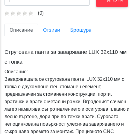
(0)
Описание
Отзиви
Брошура
Стругована панта за заваряване LUX 32x110 мм
с топка
Описание:
Заваряващата се стругована панта LUX 32x110 мм с
топка е двукомпонентен стоманен елемент,
предназначен за стоманени конструкции, порти,
вратички и врати с метални рамки. Вграденият сачмен
лагер намалява съпротивлението и осигурява плавно и
лесно въртене, дори при по-тежки врати. Суровата,
непоцинкована повърхност улеснява заваряването и
съкращава времето за монтаж. Прецизното CNC