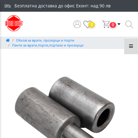
Безплатна доставка до офис Еконт: над 90 лв
0
0
Обков за врати, прозорци и порти
Панти за врати,порти,портали и прозорци