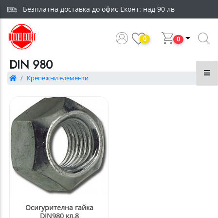
Безплатна доставка до офис Еконт: над 90 лв
0
0
DIN 980
Крепежни елементи
Осигурителна гайка
DIN980 кл.8