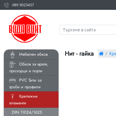
089 9023437
Нит - гайка
Кр
Мебелен обков
Обков за врати,
прозорци и порти
PVC Тапи за
тръби и профили
Крепежни
елементи
DIN 11024/1625