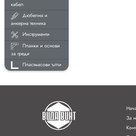
кабел
Дюбелна и
анкерна техника
Инструменти
Планки и основи
за греди
Пластмасови ъгли
Нач
За н
Конт