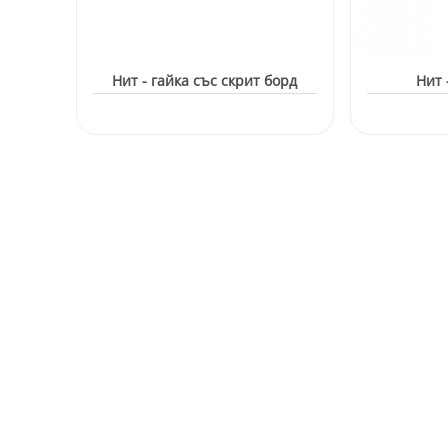
Нит - гайка със скрит борд
Нит 