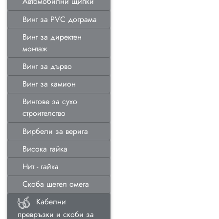
Автомобилни щипки
Винт за PVC дограма
Винт за директен
монтаж
Винт за дърво
Винт за камион
Винтове за сухо
строителство
Вирбели за верига
Висока гайка
Нит - гайка
Скоба шегел омега
Кабелни
превръзки и скоби за