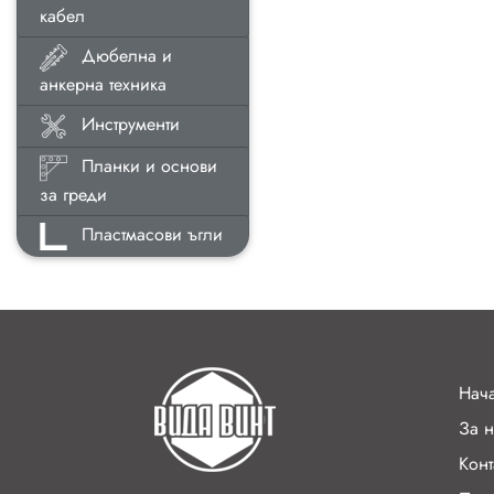
кабел
Дюбелна и
анкерна техника
Инструменти
Планки и основи
за греди
Пластмасови ъгли
Нач
За н
Конт