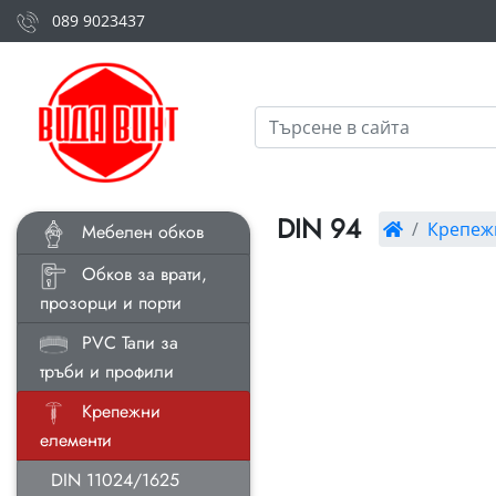
089 9023437
DIN 94
Крепеж
Мебелен обков
Обков за врати,
прозорци и порти
PVC Тапи за
тръби и профили
Крепежни
елементи
DIN 11024/1625