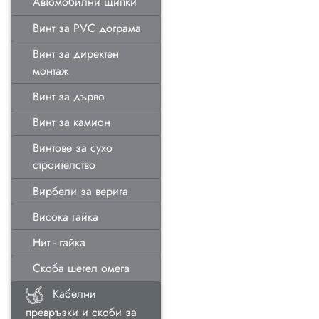
Автомобилни щипки
Винт за PVC дограма
Винт за директен
монтаж
Винт за дърво
Винт за камион
Винтове за сухо
строителство
Вирбели за верига
Висока гайка
Нит - гайка
Скоба шегел омега
Кабелни
превръзки и скоби за