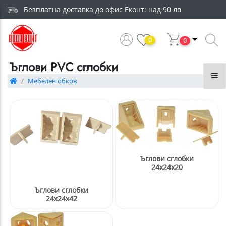
Безплатна доставка до офис Еконт: над 90 лв
0
0
Ъглови PVC сглобки
Мебелен обков
Ъглови сглобки
24х24х20
Ъглови сглобки
24x24x42