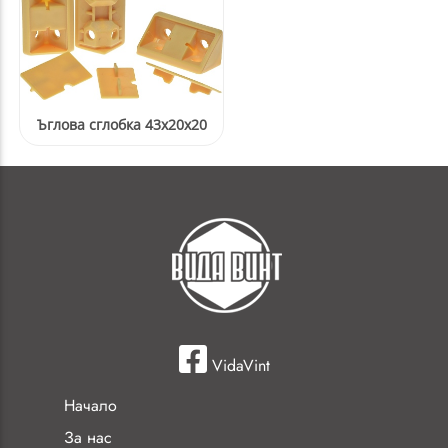
Ъглова сглобка 43x20x20
VidaVint
Начало
За нас