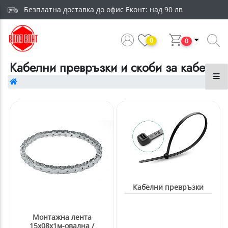
Безплатна доставка до офис Еконт: над 90 лв
0
0
Кабелни превръзки и скоби за кабел
Кабелни превръзки
Монтажна лента
15х08х1м-овална /