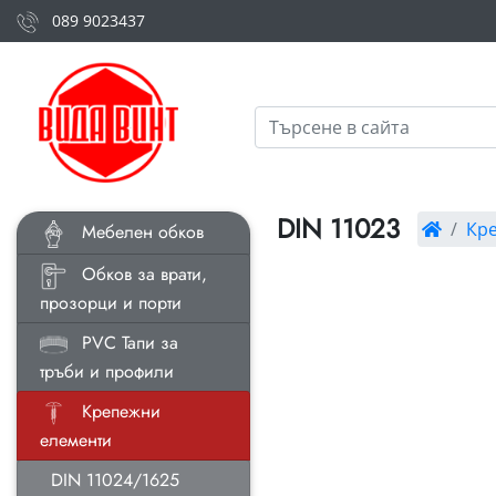
089 9023437
DIN 11023
Кр
Мебелен обков
Обков за врати,
прозорци и порти
PVC Тапи за
тръби и профили
Крепежни
елементи
DIN 11024/1625