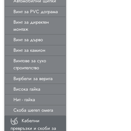
Автомобилни щипки
Винт за PVC дограма
Винт за директен
монтаж
Винт за дърво
Винт за камион
Винтове за сухо
строителство
Вирбели за верига
Висока гайка
Нит - гайка
Скоба шегел омега
Кабелни
превръзки и скоби за