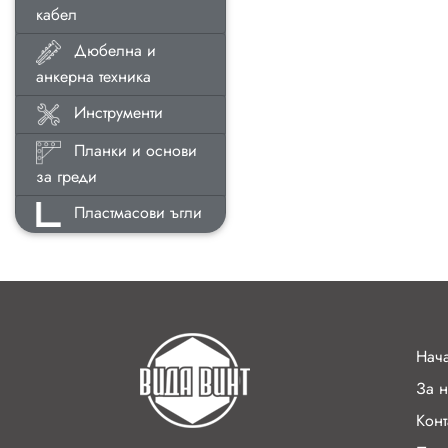
кабел
Дюбелна и
анкерна техника
Инструменти
Планки и основи
за греди
Пластмасови ъгли
Нач
За н
Конт