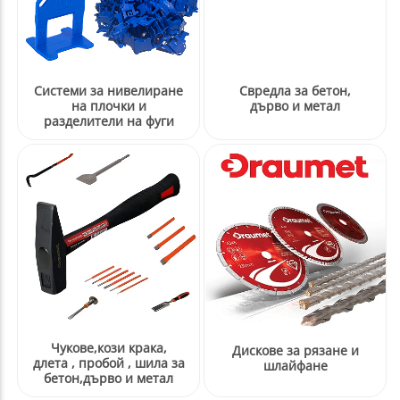
ане
Системи за нивелиране
Свредла за бетон,
пробой , шила за бетон,дърво и
на плочки и
дърво и метал
разделители на фуги
,ключове,вложки,клещи,нитачки
менти
лочки и разделители на фуги
и
Чукове,кози крака,
Дискове за рязане и
длета , пробой , шила за
шлайфане
бетон,дърво и метал