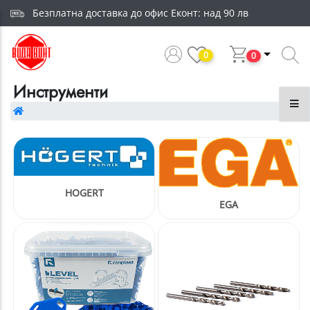
Безплатна доставка до офис Еконт: над 90 лв
и и порти
0
0
фили
Инструменти
би за кабел
ика
HOGERT
EGA
етал