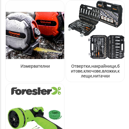
Измервателни
Отвертки,накрайници,б
итове,ключове,вложки,к
лещи,нитачки