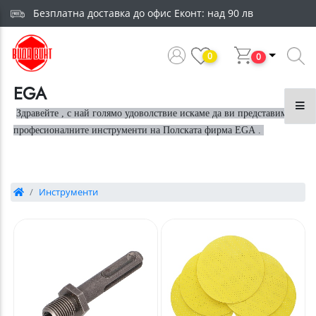
Безплатна доставка до офис Еконт: над 90 лв
и и порти
0
0
фили
EGA
Здравейте , с най голямо удоволствие искаме да ви представим
професионалните инструменти на Полската фирма EGA
.
би за кабел
Инструменти
ика
етал