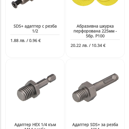
ане
SDS+ адаптер с резба
Абразивна шкурка
пробой , шила за бетон,дърво и
1/2
перфорована 225мм -
5бр. P100
1.88 лв. / 0.96 €
20.22 лв. / 10.34 €
,ключове,вложки,клещи,нитачки
менти
лочки и разделители на фуги
и
Адаптер HEX 1/4 към
Адаптер SDS+ за резба