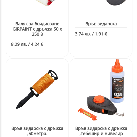
Валяк за боядисване
Връв зидарска
GIRPAINT с дръжка 50 x
3.74 лв. / 1.91 €
250 8
8.29 лв. / 4.24 €
Връв зидарска с дръжка
Връв зидарска с дръжка
,50метра.
,тебешир и нивелир