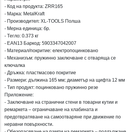
- Код на продукта: ZRR165
- Марка: MetalKraft
- Производител: XL-TOOLS Полша
- Мерна единица: бр.
- Тегло: 0.373 кг
- EAN13 Баркод: 5903347042007
- Материал/покритие: електропоцинковано
- Механизъм: пружинно заключване с отваряща се
ключалка
- Дръжка: пластмасово покритие
- Размери: дължина 165 мм; диаметър на щифта 12 мм
- Тип продукт: поцинковано пружинно резе
Приложение:
- Заключване на странични стени в товарни кутии и
ремаркета – ограничаване на хлабината и
предотвратяване на самоотваряне при движение по
неравни повърхности.
- Обезопасяване на рампи на ремаркета – поддържане