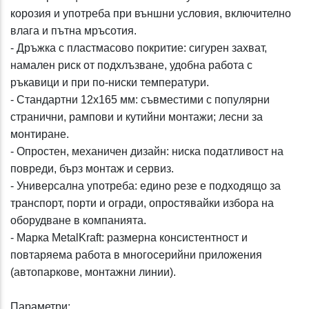
корозия и употреба при външни условия, включително
влага и пътна мръсотия.
- Дръжка с пластмасово покритие: сигурен захват,
намален риск от подхлъзване, удобна работа с
ръкавици и при по-ниски температури.
- Стандартни 12x165 мм: съвместими с популярни
странични, рампови и кутийни монтажи; лесни за
монтиране.
- Опростен, механичен дизайн: ниска податливост на
повреди, бърз монтаж и сервиз.
- Универсална употреба: едино резе е подходящо за
транспорт, порти и огради, опростявайки избора на
оборудване в компанията.
- Марка MetalKraft: размерна консистентност и
повтаряема работа в многосерийни приложения
(автопаркове, монтажни линии).
Параметри: