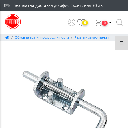
Безплатна доставка до офис Еконт: над 90 лв
0
0
Обков за врати, прозорци и порти
Резета и заключвания