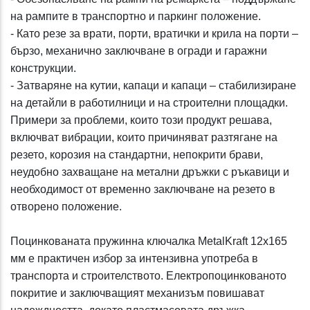
на рампите в транспортно и паркинг положение.
- Като резе за врати, порти, вратички и крила на порти –
бързо, механично заключване в огради и гаражни
конструкции.
- Затваряне на кутии, капаци и капаци – стабилизиране
на детайли в работилници и на строителни площадки.
Примери за проблеми, които този продукт решава,
включват вибрации, които причиняват разтягане на
резето, корозия на стандартни, непокрити брави,
неудобно захващане на метални дръжки с ръкавици и
необходимост от временно заключване на резето в
отворено положение.
Поцинкованата пружинна ключалка MetalKraft 12x165
мм е практичен избор за интензивна употреба в
транспорта и строителството. Електропоцинкованото
покритие и заключващият механизъм повишават