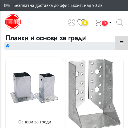
Безплатна доставка до офис Еконт: над 90 лв
0
0
Планки и основи за греди
Основи за греди